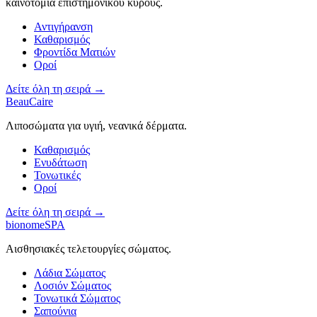
καινοτομία επιστημονικού κύρους.
Αντιγήρανση
Καθαρισμός
Φροντίδα Ματιών
Οροί
Δείτε όλη τη σειρά →
BeauCaire
Λιποσώματα για υγιή, νεανικά δέρματα.
Καθαρισμός
Ενυδάτωση
Τονωτικές
Οροί
Δείτε όλη τη σειρά →
bionomeSPA
Αισθησιακές τελετουργίες σώματος.
Λάδια Σώματος
Λοσιόν Σώματος
Τονωτικά Σώματος
Σαπούνια