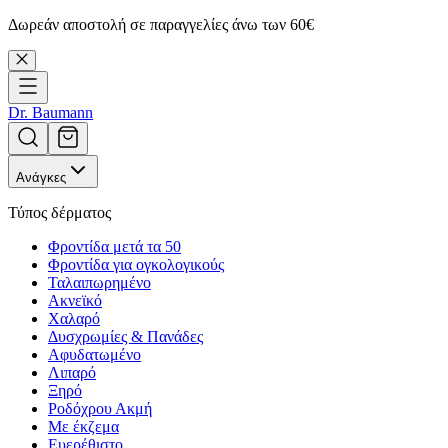
Δωρεάν αποστολή σε παραγγελίες άνω των 60€
Dr. Baumann
Ανάγκες
Τύπος δέρματος
Φροντίδα μετά τα 50
Φροντίδα για ογκολογικούς
Ταλαιπωρημένο
Ακνεϊκό
Χαλαρό
Δυσχρωμίες & Πανάδες
Αφυδατωμένο
Λιπαρό
Ξηρό
Ροδόχρου Ακμή
Με έκζεμα
Ευερέθιστο