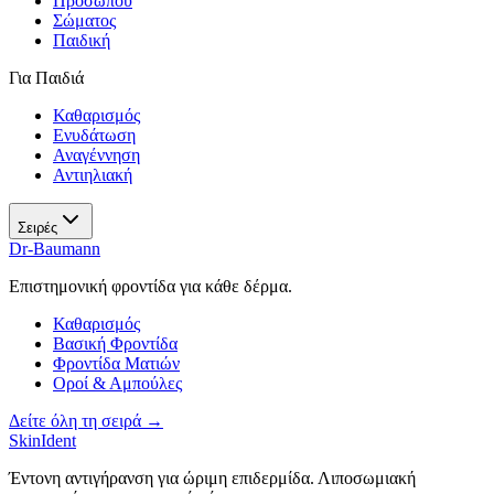
Προσώπου
Σώματος
Παιδική
Για Παιδιά
Καθαρισμός
Ενυδάτωση
Αναγέννηση
Αντιηλιακή
Σειρές
Dr-Baumann
Επιστημονική φροντίδα για κάθε δέρμα.
Καθαρισμός
Βασική Φροντίδα
Φροντίδα Ματιών
Οροί & Αμπούλες
Δείτε όλη τη σειρά →
SkinIdent
Έντονη αντιγήρανση για ώριμη επιδερμίδα. Λιποσωμιακή