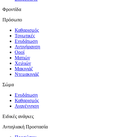
Φροντίδα
Πρόσωπο
Καθαρισμός
Τονωτικές
Ενυδάτωση
Αντιγήρανση
Οροί
Ματιών
Χειλιών
Μακιγιάζ
Ντεμακιγιάζ
Σώμα
Ενυδάτωση
Καθαρισμός
Αναγέννηση
Ειδικές ανάγκες
Αντιηλιακή Προστασία