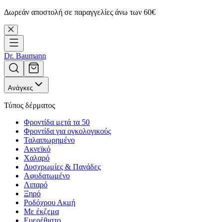
Δωρεάν αποστολή σε παραγγελίες άνω των 60€
Dr. Baumann
Ανάγκες
Τύπος δέρματος
Φροντίδα μετά τα 50
Φροντίδα για ογκολογικούς
Ταλαιπωρημένο
Ακνεϊκό
Χαλαρό
Δυσχρωμίες & Πανάδες
Αφυδατωμένο
Λιπαρό
Ξηρό
Ροδόχρου Ακμή
Με έκζεμα
Ευερέθιστο