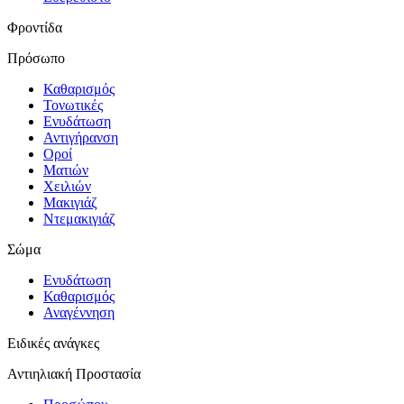
Φροντίδα
Πρόσωπο
Καθαρισμός
Τονωτικές
Ενυδάτωση
Αντιγήρανση
Οροί
Ματιών
Χειλιών
Μακιγιάζ
Ντεμακιγιάζ
Σώμα
Ενυδάτωση
Καθαρισμός
Αναγέννηση
Ειδικές ανάγκες
Αντιηλιακή Προστασία