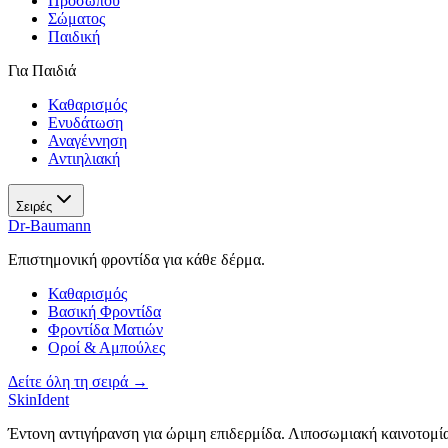
Προσώπου
Σώματος
Παιδική
Για Παιδιά
Καθαρισμός
Ενυδάτωση
Αναγέννηση
Αντιηλιακή
Σειρές
Dr-Baumann
Επιστημονική φροντίδα για κάθε δέρμα.
Καθαρισμός
Βασική Φροντίδα
Φροντίδα Ματιών
Οροί & Αμπούλες
Δείτε όλη τη σειρά →
SkinIdent
Έντονη αντιγήρανση για ώριμη επιδερμίδα. Λιποσωμιακή καινοτομί