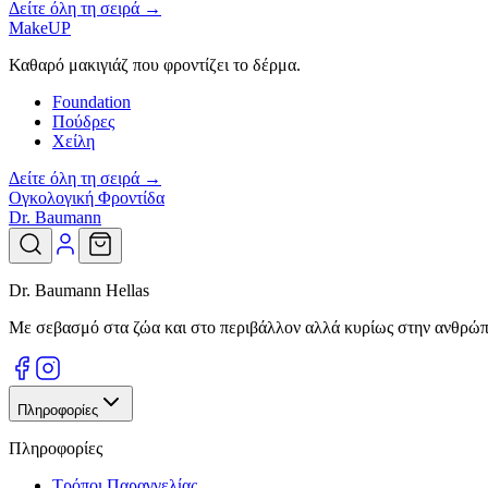
Δείτε όλη τη σειρά →
MakeUP
Καθαρό μακιγιάζ που φροντίζει το δέρμα.
Foundation
Πούδρες
Χείλη
Δείτε όλη τη σειρά →
Ογκολογική Φροντίδα
Dr. Baumann
Dr. Baumann Hellas
Με σεβασμό στα ζώα και στο περιβάλλον αλλά κυρίως στην ανθρώπιν
Πληροφορίες
Πληροφορίες
Τρόποι Παραγγελίας