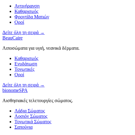
Αντιγήρανση
Καθαρισμός
Φροντίδα Ματιών
Οροί
Δείτε όλη τη σειρά →
BeauCaire
Λιποσώματα για υγιή, νεανικά δέρματα.
Καθαρισμός
Ενυδάτωση
Τονωτικές
Οροί
Δείτε όλη τη σειρά →
bionomeSPA
Αισθησιακές τελετουργίες σώματος.
Λάδια Σώματος
Λοσιόν Σώματος
Τονωτικά Σώματος
Σαπούνια