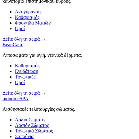
καινοτομία επιστημονικού κύρους.
Αντιγήρανση
Καθαρισμός
Φροντίδα Ματιών
Οροί
Δείτε όλη τη σειρά →
BeauCaire
Λιποσώματα για υγιή, νεανικά δέρματα.
Καθαρισμός
Ενυδάτωση
Τονωτικές
Οροί
Δείτε όλη τη σειρά →
bionomeSPA
Αισθησιακές τελετουργίες σώματος.
Λάδια Σώματος
Λοσιόν Σώματος
Τονωτικά Σώματος
Σαπούνια