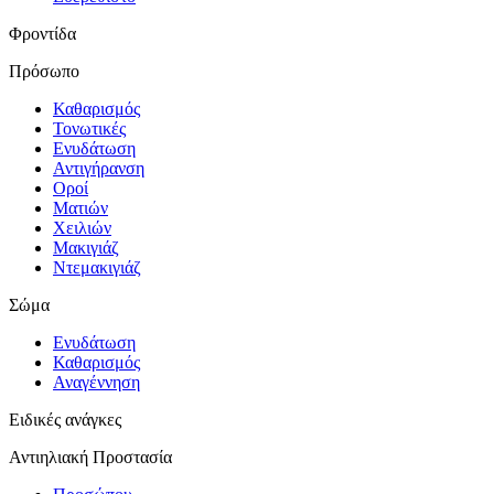
Φροντίδα
Πρόσωπο
Καθαρισμός
Τονωτικές
Ενυδάτωση
Αντιγήρανση
Οροί
Ματιών
Χειλιών
Μακιγιάζ
Ντεμακιγιάζ
Σώμα
Ενυδάτωση
Καθαρισμός
Αναγέννηση
Ειδικές ανάγκες
Αντιηλιακή Προστασία