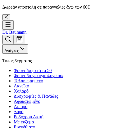
Δωρεάν αποστολή σε παραγγελίες άνω των 60€
Dr. Baumann
Ανάγκες
Τύπος δέρματος
Φροντίδα μετά τα 50
Φροντίδα για ογκολογικούς
Ταλαιπωρημένο
Ακνεϊκό
Χαλαρό
Δυσχρωμίες & Πανάδες
Αφυδατωμένο
Λιπαρό
Ξηρό
Ροδόχρου Ακμή
Με έκζεμα
Ευερέθιστο