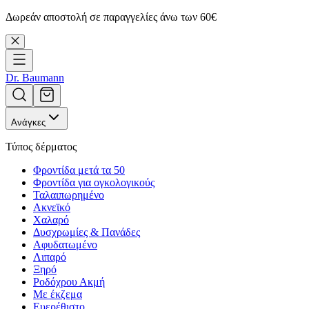
Δωρεάν αποστολή σε παραγγελίες άνω των 60€
Dr. Baumann
Ανάγκες
Τύπος δέρματος
Φροντίδα μετά τα 50
Φροντίδα για ογκολογικούς
Ταλαιπωρημένο
Ακνεϊκό
Χαλαρό
Δυσχρωμίες & Πανάδες
Αφυδατωμένο
Λιπαρό
Ξηρό
Ροδόχρου Ακμή
Με έκζεμα
Ευερέθιστο