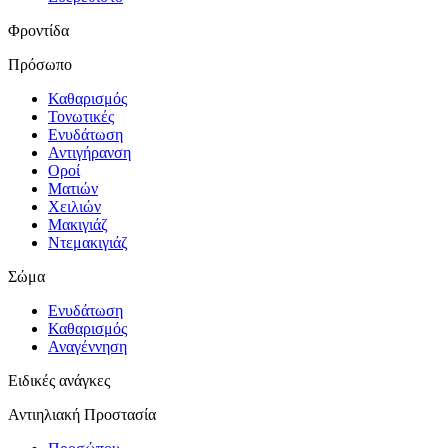
Φροντίδα
Πρόσωπο
Καθαρισμός
Τονωτικές
Ενυδάτωση
Αντιγήρανση
Οροί
Ματιών
Χειλιών
Μακιγιάζ
Ντεμακιγιάζ
Σώμα
Ενυδάτωση
Καθαρισμός
Αναγέννηση
Ειδικές ανάγκες
Αντιηλιακή Προστασία