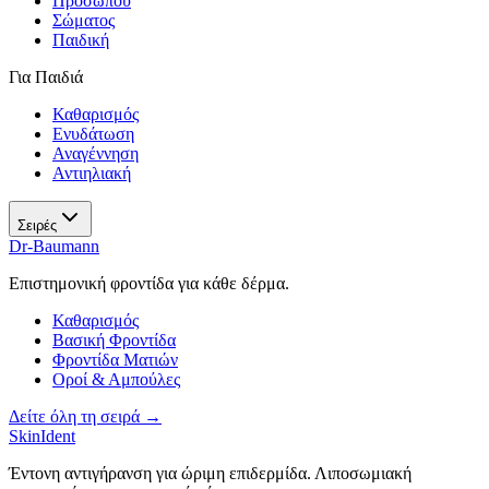
Προσώπου
Σώματος
Παιδική
Για Παιδιά
Καθαρισμός
Ενυδάτωση
Αναγέννηση
Αντιηλιακή
Σειρές
Dr-Baumann
Επιστημονική φροντίδα για κάθε δέρμα.
Καθαρισμός
Βασική Φροντίδα
Φροντίδα Ματιών
Οροί & Αμπούλες
Δείτε όλη τη σειρά →
SkinIdent
Έντονη αντιγήρανση για ώριμη επιδερμίδα. Λιποσωμιακή