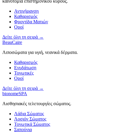
καινοτομία επιστημονικού κύρους.
Αντιγήρανση
Καθαρισμός
Φροντίδα Ματιών
Οροί
Δείτε όλη τη σειρά →
BeauCaire
Λιποσώματα για υγιή, νεανικά δέρματα.
Καθαρισμός
Ενυδάτωση
Τονωτικές
Οροί
Δείτε όλη τη σειρά →
bionomeSPA
Αισθησιακές τελετουργίες σώματος.
Λάδια Σώματος
Λοσιόν Σώματος
Τονωτικά Σώματος
Σαπούνια