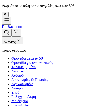
Δωρεάν αποστολή σε παραγγελίες άνω των 60€
Dr. Baumann
Ανάγκες
Τύπος δέρματος
Φροντίδα μετά τα 50
Φροντίδα για ογκολογικούς
Ταλαιπωρημένο
Ακνεϊκό
Χαλαρό
Δυσχρωμίες & Πανάδες
Αφυδατωμένο
Λιπαρό
Ξηρό
Ροδόχρου Ακμή
Με έκζεμα
Ευερέθιστο