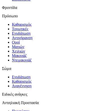
Φροντίδα
Πρόσωπο
Καθαρισμός
Τονωτικές
Ενυδάτωση
Αντιγήρανση
Οροί
Ματιών
Χειλιών
Μακιγιάζ
Ντεμακιγιάζ
Σώμα
Ενυδάτωση
Καθαρισμός
Αναγέννηση
Ειδικές ανάγκες
Αντιηλιακή Προστασία