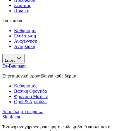
Προσώπου
Σώματος
Παιδική
Για Παιδιά
Καθαρισμός
Ενυδάτωση
Αναγέννηση
Αντιηλιακή
Σειρές
Dr-Baumann
Επιστημονική φροντίδα για κάθε δέρμα.
Καθαρισμός
Βασική Φροντίδα
Φροντίδα Ματιών
Οροί & Αμπούλες
Δείτε όλη τη σειρά →
SkinIdent
Έντονη αντιγήρανση για ώριμη επιδερμίδα. Λιποσωμιακή