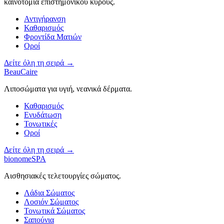
καινοτομία επιστημονικού κύρους.
Αντιγήρανση
Καθαρισμός
Φροντίδα Ματιών
Οροί
Δείτε όλη τη σειρά →
BeauCaire
Λιποσώματα για υγιή, νεανικά δέρματα.
Καθαρισμός
Ενυδάτωση
Τονωτικές
Οροί
Δείτε όλη τη σειρά →
bionomeSPA
Αισθησιακές τελετουργίες σώματος.
Λάδια Σώματος
Λοσιόν Σώματος
Τονωτικά Σώματος
Σαπούνια