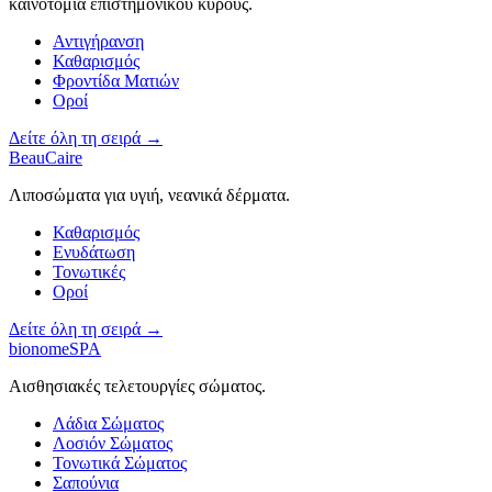
καινοτομία επιστημονικού κύρους.
Αντιγήρανση
Καθαρισμός
Φροντίδα Ματιών
Οροί
Δείτε όλη τη σειρά →
BeauCaire
Λιποσώματα για υγιή, νεανικά δέρματα.
Καθαρισμός
Ενυδάτωση
Τονωτικές
Οροί
Δείτε όλη τη σειρά →
bionomeSPA
Αισθησιακές τελετουργίες σώματος.
Λάδια Σώματος
Λοσιόν Σώματος
Τονωτικά Σώματος
Σαπούνια