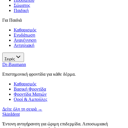
Προσώπου
Σώματος
Παιδική
Για Παιδιά
Καθαρισμός
Ενυδάτωση
Αναγέννηση
Αντιηλιακή
Σειρές
Dr-Baumann
Επιστημονική φροντίδα για κάθε δέρμα.
Καθαρισμός
Βασική Φροντίδα
Φροντίδα Ματιών
Οροί & Αμπούλες
Δείτε όλη τη σειρά →
SkinIdent
Έντονη αντιγήρανση για ώριμη επιδερμίδα. Λιποσωμιακή