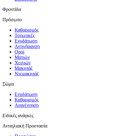
Φροντίδα
Πρόσωπο
Καθαρισμός
Τονωτικές
Ενυδάτωση
Αντιγήρανση
Οροί
Ματιών
Χειλιών
Μακιγιάζ
Ντεμακιγιάζ
Σώμα
Ενυδάτωση
Καθαρισμός
Αναγέννηση
Ειδικές ανάγκες
Αντιηλιακή Προστασία