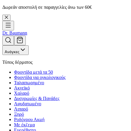
Δωρεάν αποστολή σε παραγγελίες άνω των 60€
Dr. Baumann
Ανάγκες
Τύπος δέρματος
Φροντίδα μετά τα 50
Φροντίδα για ογκολογικούς
Ταλαιπωρημένο
Ακνεϊκό
Χαλαρό
Δυσχρωμίες & Πανάδες
Αφυδατωμένο
Λιπαρό
Ξηρό
Ροδόχρου Ακμή
Με έκζεμα
Ευερέθιστο