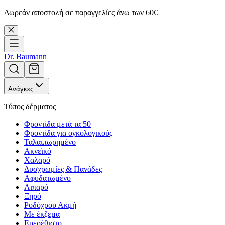
Δωρεάν αποστολή σε παραγγελίες άνω των 60€
Dr. Baumann
Ανάγκες
Τύπος δέρματος
Φροντίδα μετά τα 50
Φροντίδα για ογκολογικούς
Ταλαιπωρημένο
Ακνεϊκό
Χαλαρό
Δυσχρωμίες & Πανάδες
Αφυδατωμένο
Λιπαρό
Ξηρό
Ροδόχρου Ακμή
Με έκζεμα
Ευερέθιστο