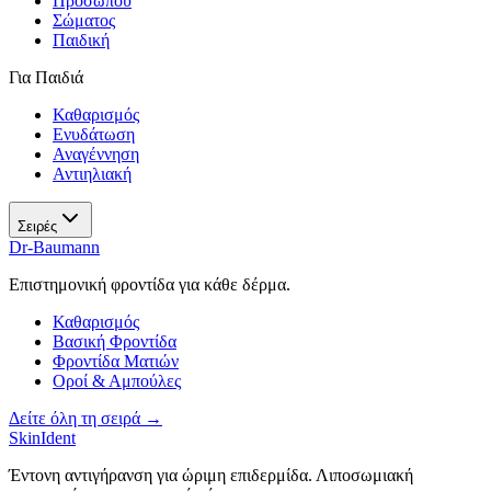
Προσώπου
Σώματος
Παιδική
Για Παιδιά
Καθαρισμός
Ενυδάτωση
Αναγέννηση
Αντιηλιακή
Σειρές
Dr-Baumann
Επιστημονική φροντίδα για κάθε δέρμα.
Καθαρισμός
Βασική Φροντίδα
Φροντίδα Ματιών
Οροί & Αμπούλες
Δείτε όλη τη σειρά →
SkinIdent
Έντονη αντιγήρανση για ώριμη επιδερμίδα. Λιποσωμιακή