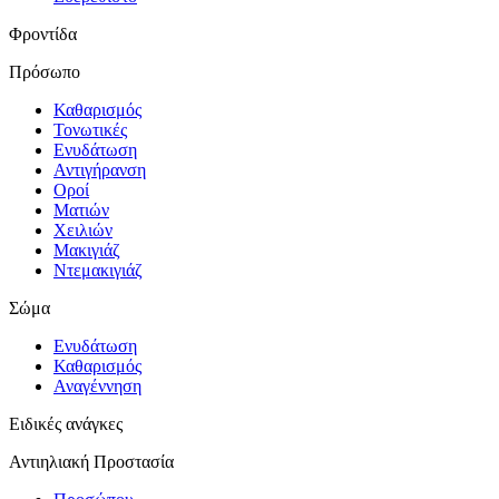
Φροντίδα
Πρόσωπο
Καθαρισμός
Τονωτικές
Ενυδάτωση
Αντιγήρανση
Οροί
Ματιών
Χειλιών
Μακιγιάζ
Ντεμακιγιάζ
Σώμα
Ενυδάτωση
Καθαρισμός
Αναγέννηση
Ειδικές ανάγκες
Αντιηλιακή Προστασία