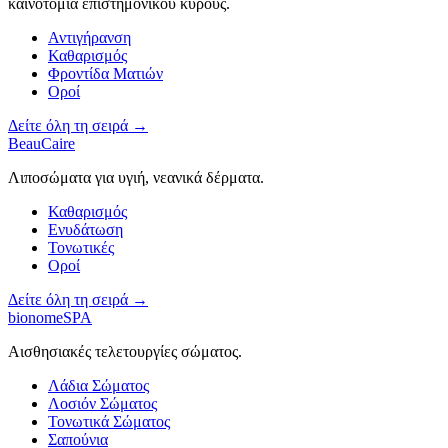
καινοτομία επιστημονικού κύρους.
Αντιγήρανση
Καθαρισμός
Φροντίδα Ματιών
Οροί
Δείτε όλη τη σειρά →
BeauCaire
Λιποσώματα για υγιή, νεανικά δέρματα.
Καθαρισμός
Ενυδάτωση
Τονωτικές
Οροί
Δείτε όλη τη σειρά →
bionomeSPA
Αισθησιακές τελετουργίες σώματος.
Λάδια Σώματος
Λοσιόν Σώματος
Τονωτικά Σώματος
Σαπούνια