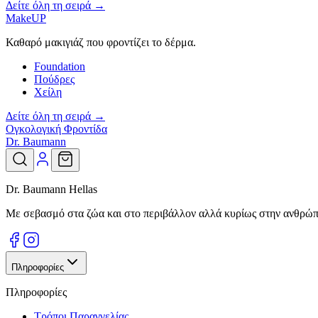
Δείτε όλη τη σειρά →
MakeUP
Καθαρό μακιγιάζ που φροντίζει το δέρμα.
Foundation
Πούδρες
Χείλη
Δείτε όλη τη σειρά →
Ογκολογική Φροντίδα
Dr. Baumann
Dr. Baumann Hellas
Με σεβασμό στα ζώα και στο περιβάλλον αλλά κυρίως στην ανθρώπιν
Πληροφορίες
Πληροφορίες
Τρόποι Παραγγελίας