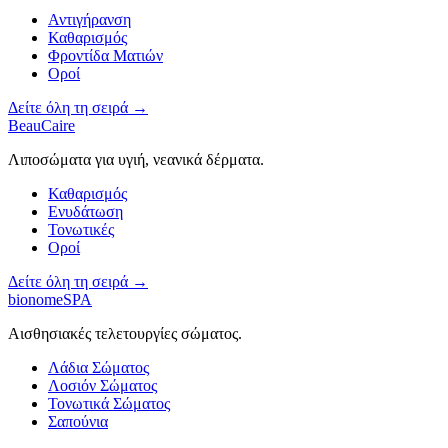
Αντιγήρανση
Καθαρισμός
Φροντίδα Ματιών
Οροί
Δείτε όλη τη σειρά →
BeauCaire
Λιποσώματα για υγιή, νεανικά δέρματα.
Καθαρισμός
Ενυδάτωση
Τονωτικές
Οροί
Δείτε όλη τη σειρά →
bionomeSPA
Αισθησιακές τελετουργίες σώματος.
Λάδια Σώματος
Λοσιόν Σώματος
Τονωτικά Σώματος
Σαπούνια