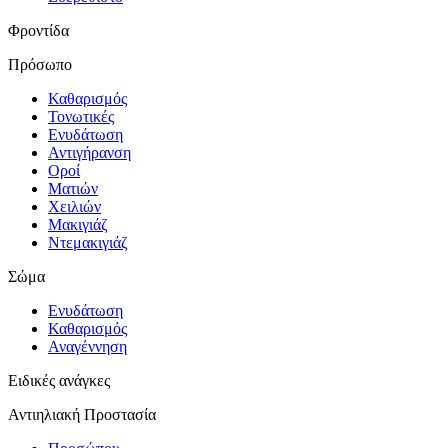
Φροντίδα
Πρόσωπο
Καθαρισμός
Τονωτικές
Ενυδάτωση
Αντιγήρανση
Οροί
Ματιών
Χειλιών
Μακιγιάζ
Ντεμακιγιάζ
Σώμα
Ενυδάτωση
Καθαρισμός
Αναγέννηση
Ειδικές ανάγκες
Αντιηλιακή Προστασία