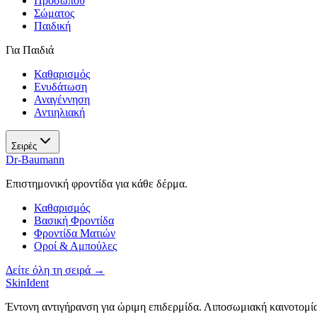
Προσώπου
Σώματος
Παιδική
Για Παιδιά
Καθαρισμός
Ενυδάτωση
Αναγέννηση
Αντιηλιακή
Σειρές
Dr-Baumann
Επιστημονική φροντίδα για κάθε δέρμα.
Καθαρισμός
Βασική Φροντίδα
Φροντίδα Ματιών
Οροί & Αμπούλες
Δείτε όλη τη σειρά →
SkinIdent
Έντονη αντιγήρανση για ώριμη επιδερμίδα. Λιποσωμιακή καινοτομί