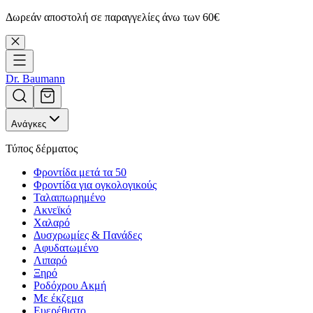
Δωρεάν αποστολή σε παραγγελίες άνω των 60€
Dr. Baumann
Ανάγκες
Τύπος δέρματος
Φροντίδα μετά τα 50
Φροντίδα για ογκολογικούς
Ταλαιπωρημένο
Ακνεϊκό
Χαλαρό
Δυσχρωμίες & Πανάδες
Αφυδατωμένο
Λιπαρό
Ξηρό
Ροδόχρου Ακμή
Με έκζεμα
Ευερέθιστο