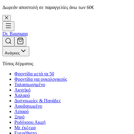
Δωρεάν αποστολή σε παραγγελίες άνω των 60€
Dr. Baumann
Ανάγκες
Τύπος δέρματος
Φροντίδα μετά τα 50
Φροντίδα για ογκολογικούς
Ταλαιπωρημένο
Ακνεϊκό
Χαλαρό
Δυσχρωμίες & Πανάδες
Αφυδατωμένο
Λιπαρό
Ξηρό
Ροδόχρου Ακμή
Με έκζεμα
Ευερέθιστο