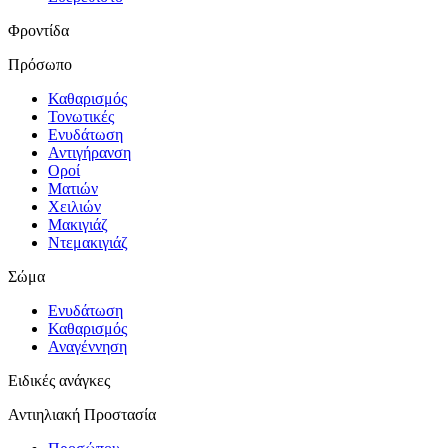
Φροντίδα
Πρόσωπο
Καθαρισμός
Τονωτικές
Ενυδάτωση
Αντιγήρανση
Οροί
Ματιών
Χειλιών
Μακιγιάζ
Ντεμακιγιάζ
Σώμα
Ενυδάτωση
Καθαρισμός
Αναγέννηση
Ειδικές ανάγκες
Αντιηλιακή Προστασία