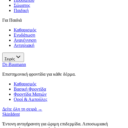
Προσώπου
Σώματος
Παιδική
Για Παιδιά
Καθαρισμός
Ενυδάτωση
Αναγέννηση
Αντιηλιακή
Σειρές
Dr-Baumann
Επιστημονική φροντίδα για κάθε δέρμα.
Καθαρισμός
Βασική Φροντίδα
Φροντίδα Ματιών
Οροί & Αμπούλες
Δείτε όλη τη σειρά →
SkinIdent
Έντονη αντιγήρανση για ώριμη επιδερμίδα. Λιποσωμιακή