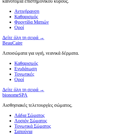
καινοτομία επιστημονικού κύρους.
Αντιγήρανση
Καθαρισμός
Φροντίδα Ματιών
Οροί
Δείτε όλη τη σειρά →
BeauCaire
Λιποσώματα για υγιή, νεανικά δέρματα.
Καθαρισμός
Ενυδάτωση
Τονωτικές
Οροί
Δείτε όλη τη σειρά →
bionomeSPA
Αισθησιακές τελετουργίες σώματος.
Λάδια Σώματος
Λοσιόν Σώματος
Τονωτικά Σώματος
Σαπούνια