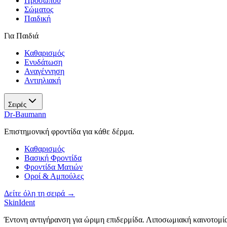
Προσώπου
Σώματος
Παιδική
Για Παιδιά
Καθαρισμός
Ενυδάτωση
Αναγέννηση
Αντιηλιακή
Σειρές
Dr-Baumann
Επιστημονική φροντίδα για κάθε δέρμα.
Καθαρισμός
Βασική Φροντίδα
Φροντίδα Ματιών
Οροί & Αμπούλες
Δείτε όλη τη σειρά →
SkinIdent
Έντονη αντιγήρανση για ώριμη επιδερμίδα. Λιποσωμιακή καινοτομί