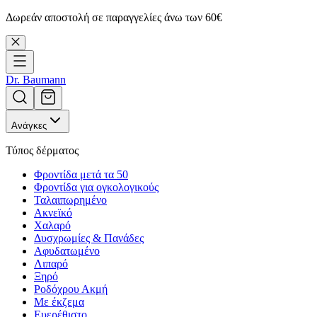
Δωρεάν αποστολή σε παραγγελίες άνω των 60€
Dr. Baumann
Ανάγκες
Τύπος δέρματος
Φροντίδα μετά τα 50
Φροντίδα για ογκολογικούς
Ταλαιπωρημένο
Ακνεϊκό
Χαλαρό
Δυσχρωμίες & Πανάδες
Αφυδατωμένο
Λιπαρό
Ξηρό
Ροδόχρου Ακμή
Με έκζεμα
Ευερέθιστο