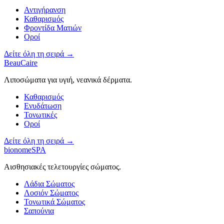
Αντιγήρανση
Καθαρισμός
Φροντίδα Ματιών
Οροί
Δείτε όλη τη σειρά →
BeauCaire
Λιποσώματα για υγιή, νεανικά δέρματα.
Καθαρισμός
Ενυδάτωση
Τονωτικές
Οροί
Δείτε όλη τη σειρά →
bionomeSPA
Αισθησιακές τελετουργίες σώματος.
Λάδια Σώματος
Λοσιόν Σώματος
Τονωτικά Σώματος
Σαπούνια