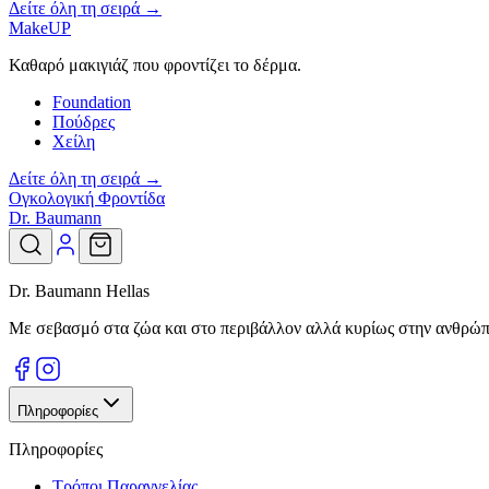
Δείτε όλη τη σειρά →
MakeUP
Καθαρό μακιγιάζ που φροντίζει το δέρμα.
Foundation
Πούδρες
Χείλη
Δείτε όλη τη σειρά →
Ογκολογική Φροντίδα
Dr. Baumann
Dr. Baumann Hellas
Με σεβασμό στα ζώα και στο περιβάλλον αλλά κυρίως στην ανθρώπιν
Πληροφορίες
Πληροφορίες
Τρόποι Παραγγελίας