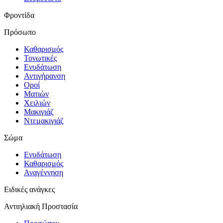
Φροντίδα
Πρόσωπο
Καθαρισμός
Τονωτικές
Ενυδάτωση
Αντιγήρανση
Οροί
Ματιών
Χειλιών
Μακιγιάζ
Ντεμακιγιάζ
Σώμα
Ενυδάτωση
Καθαρισμός
Αναγέννηση
Ειδικές ανάγκες
Αντιηλιακή Προστασία