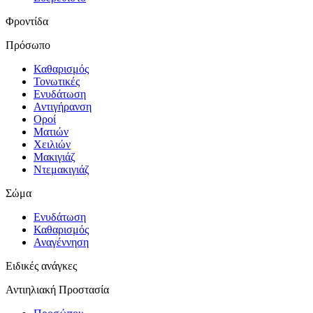
Φροντίδα
Πρόσωπο
Καθαρισμός
Τονωτικές
Ενυδάτωση
Αντιγήρανση
Οροί
Ματιών
Χειλιών
Μακιγιάζ
Ντεμακιγιάζ
Σώμα
Ενυδάτωση
Καθαρισμός
Αναγέννηση
Ειδικές ανάγκες
Αντιηλιακή Προστασία