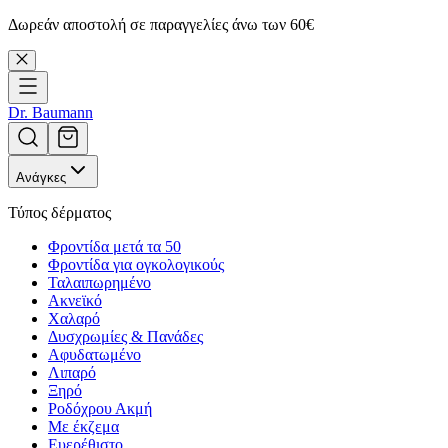
Δωρεάν αποστολή σε παραγγελίες άνω των 60€
Dr. Baumann
Ανάγκες
Τύπος δέρματος
Φροντίδα μετά τα 50
Φροντίδα για ογκολογικούς
Ταλαιπωρημένο
Ακνεϊκό
Χαλαρό
Δυσχρωμίες & Πανάδες
Αφυδατωμένο
Λιπαρό
Ξηρό
Ροδόχρου Ακμή
Με έκζεμα
Ευερέθιστο