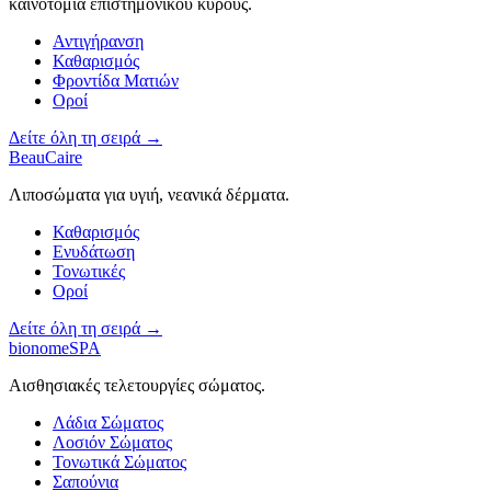
καινοτομία επιστημονικού κύρους.
Αντιγήρανση
Καθαρισμός
Φροντίδα Ματιών
Οροί
Δείτε όλη τη σειρά →
BeauCaire
Λιποσώματα για υγιή, νεανικά δέρματα.
Καθαρισμός
Ενυδάτωση
Τονωτικές
Οροί
Δείτε όλη τη σειρά →
bionomeSPA
Αισθησιακές τελετουργίες σώματος.
Λάδια Σώματος
Λοσιόν Σώματος
Τονωτικά Σώματος
Σαπούνια